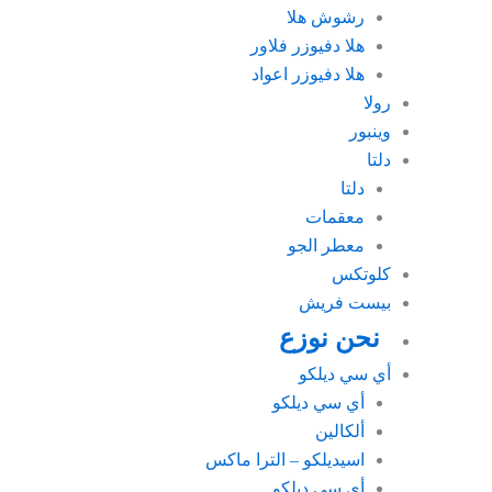
رشوش هلا
هلا دفيوزر فلاور
هلا دفيوزر اعواد
رولا
وينبور
دلتا
دلتا
معقمات
معطر الجو
كلوتكس
بيست فريش
نحن نوزع
أي سي ديلكو
أي سي ديلكو
ألكالين
اسيديلكو – الترا ماكس
أي سي ديلكو