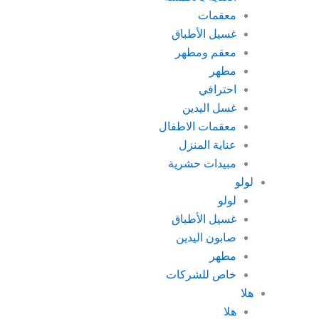
معقمات
غسيل الأطباق
معقم ومطهر
مطهر
احترافي
غسل اليدين
معقمات الاطفال
عناية المنزل
مبيدات حشرية
لولو
لولو
غسيل الأطباق
صابون اليدين
مطهر
خاص للشركات
هلا
هلا