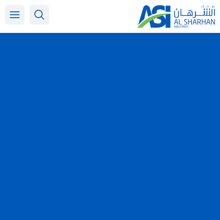
خطي
لى
لمحتوى