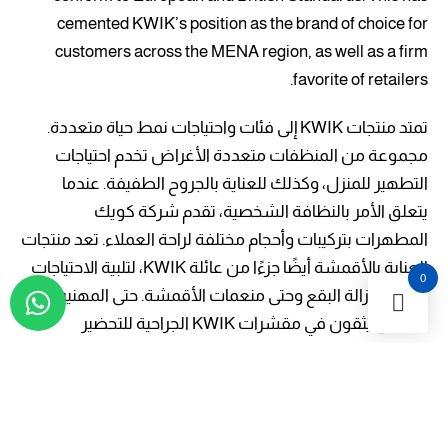
cemented KWIK’s position as the brand of choice for
customers across the MENA region, as well as a firm
favorite of retailers.
تمتد منتجات KWIK إلى فئات واحتياجات نمط حياة متعددة.
مجموعة من المنظفات متعددة الأغراض تخدم احتياجات
التطهير للمنزل، وكذلك للعناية بالجروح الطفيفة. عندما
يتعلق الأمر بالنظافة الشخصية، تقدم شركة كويك
المطهرات بتركيبات وأحجام مختلفة لراحة العملاء. تعد منتجات
العناية بالأقمشة أيضًا جزءًا من عائلة KWIK، لتلبية الاحتياجات
0
بدءًا من إزالة البقع وحتى منعمات الأقمشة. حتى المهنيين
الطبيين يثقون في مقشرات KWIK الجراحية للتحضير
للإجراءات المهمة.
معطر الجو
العناية بالاقمشة
معقمات