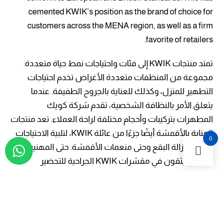
cemented KWIK’s position as the brand of choice for
customers across the MENA region, as well as a firm
favorite of retailers.
تمتد منتجات KWIK إلى فئات واحتياجات نمط حياة متعددة.
مجموعة من المنظفات متعددة الأغراض تخدم احتياجات
التطهير للمنزل، وكذلك للعناية بالجروح الطفيفة. عندما
يتعلق الأمر بالنظافة الشخصية، تقدم شركة كويك
المطهرات بتركيبات وأحجام مختلفة لراحة العملاء. تعد منتجات
العناية بالأقمشة أيضًا جزءًا من عائلة KWIK، لتلبية الاحتياجات
0
بدءًا من إزالة البقع وحتى منعمات الأقمشة. حتى المهنيين
الطبيين يثقون في مقشرات KWIK الجراحية للتحضير
للإجراءات المهمة.
معطر الجو
العناية بالاقمشة
معقمات