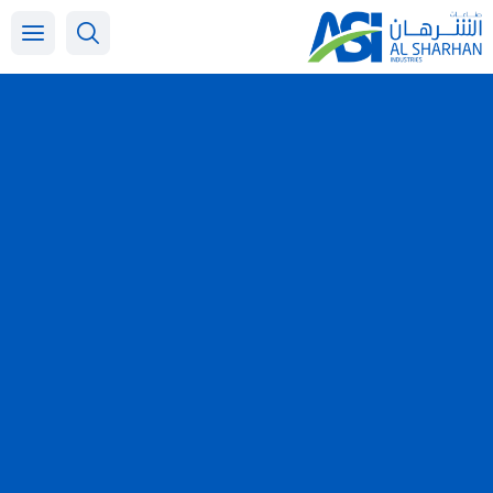
خطي
لى
لمحتوى