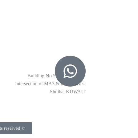
العنوان
Building No.59, Block, No.1,
Intersection of MA3 & MA10, West
Shuiba, KUWAIT
© Copyright AlSharhan Industries PLC 2024. All rights reserved.