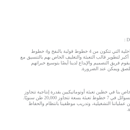
D
إن منشأتنا البلاستيكية الداخلية التي تتكون من 4 خطوط قولبة بالنفخ و4 خطوط
أكبر لتطوير قالب التعبئة والتغليف الخاص بهم بالتنسيق مع
قوم فريق التصميم والإبداع لدينا أيضًا بتوسيع خبراتهم
ملصق ويمكن عند الضرورة.
اص بنا في خطين تعبئة أوتوماتيكيين بقدرة إنتاجية تتجاوز
50,000,000 علبة سنويًا والسوائل في 7 خطوط تعبئة بسعة تتجاوز 20,000 طن سنويًا.
عملياتنا التشغيلية، وتدريب موظفينا بانتظام والحفاظ
.