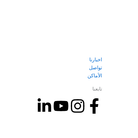
اخبارنا
تواصل
الأماكن
تابعنا
F
I
ي
ي
a
n
و
ن
c
s
ت
ك