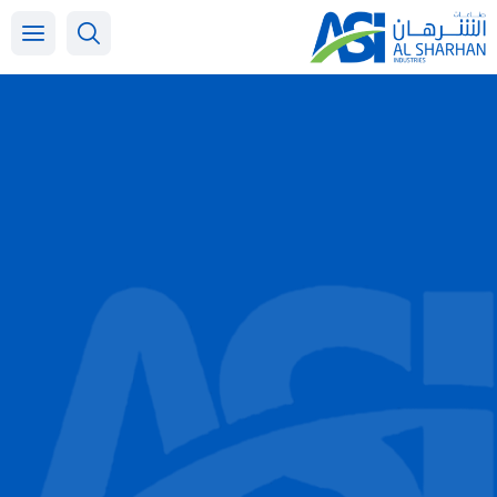
خطي
لى
لمحتوى