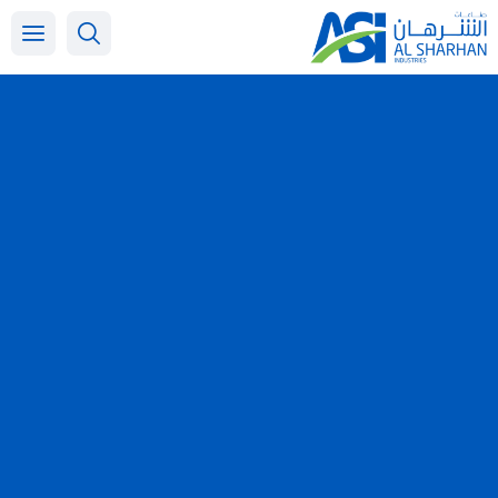
خطي
لى
لمحتوى