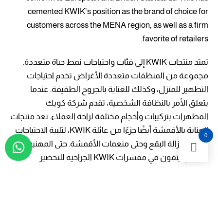
cemented KWIK’s position as the brand of choice for
customers across the MENA region, as well as a firm
favorite of retailers.
تمتد منتجات KWIK إلى فئات واحتياجات نمط حياة متعددة.
مجموعة من المنظفات متعددة الأغراض تخدم احتياجات
التطهير للمنزل، وكذلك للعناية بالجروح الطفيفة. عندما
يتعلق الأمر بالنظافة الشخصية، تقدم شركة كويك
المطهرات بتركيبات وأحجام مختلفة لراحة العملاء. تعد منتجات
العناية بالأقمشة أيضًا جزءًا من عائلة KWIK، لتلبية الاحتياجات
0
بدءًا من إزالة البقع وحتى منعمات الأقمشة. حتى المهنيين
الطبيين يثقون في مقشرات KWIK الجراحية للتحضير
للإجراءات المهمة.
معطر الجو
العناية بالاقمشة
معقمات